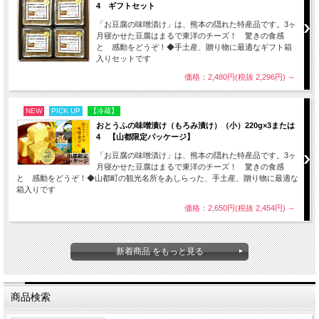
4 ギフトセット
「お豆腐の味噌漬け」は、熊本の隠れた特産品です。3ヶ
月寝かせた豆腐はまるで東洋のチーズ！ 驚きの食感
と 感動をどうぞ！◆手土産、贈り物に最適なギフト箱
入りセットです
価格：2,480円(税抜 2,296円)
～
NEW
PICK UP
【冷蔵】
おとうふの味噌漬け（もろみ漬け）（小）220g×3または
4 【山都限定パッケージ】
「お豆腐の味噌漬け」は、熊本の隠れた特産品です。3ヶ
月寝かせた豆腐はまるで東洋のチーズ！ 驚きの食感
と 感動をどうぞ！◆山都町の観光名所をあしらった、手土産、贈り物に最適な
箱入りです
価格：2,650円(税抜 2,454円)
～
新着商品 をもっと見る
商品検索