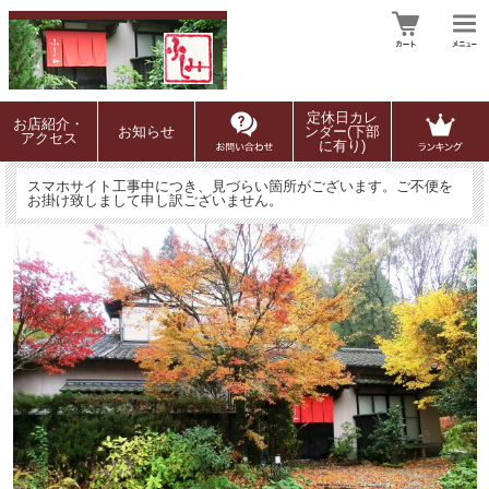
定休日カレ
お店紹介・
お知らせ
ンダー(下部
アクセス
に有り)
スマホサイト工事中につき、見づらい箇所がございます。ご不便を
お掛け致しまして申し訳ございません。