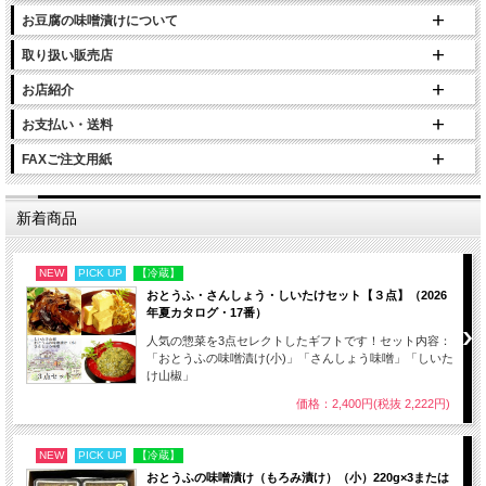
お豆腐の味噌漬けについて
取り扱い販売店
お店紹介
お支払い・送料
FAXご注文用紙
新着商品
NEW
PICK UP
【冷蔵】
おとうふ・さんしょう・しいたけセット【３点】（2026
年夏カタログ・17番）
人気の惣菜を3点セレクトしたギフトです！セット内容：
「おとうふの味噌漬け(小)」「さんしょう味噌」「しいた
け山椒」
価格：2,400円(税抜 2,222円)
NEW
PICK UP
【冷蔵】
おとうふの味噌漬け（もろみ漬け）（小）220g×3または