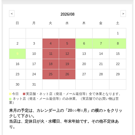
2026/08
日
月
火
水
木
金
土
1
2
3
4
5
6
7
8
9
10
11
12
13
14
15
16
17
18
19
20
21
22
23
24
25
26
27
28
29
30
31
■
■
今日
実店舗・ネット店（発送・メール返信等）全て休業となります。
■
ネット店（発送・メール返信等）のみ休業。（実店舗でのお買い物は営
業）
来月の予定は、カレンダー上の「20○○年○月」の横の＞をクリッ
クして下さい。
当店は、定休日が火・水曜日、年末年始です。その他不定休あ
り。